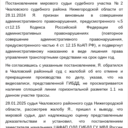
Постановлением мирового судьи судебного участка №2
Чкаловского судебного района Нижегородской области от
28.11.2024 Я. признан виновным в совершении
административного правонарушения, предусмотренного ч.5
ст.12.15 Кодекса Российской Федерации об
административных правонарушениях (повторное
совершение административного правонарушения,
предусмотренного частью 4 ст. 12.15 КоАП РФ), и подвергнут
административному наказанию в виде лишения права
управления транспортными средствами на срок один год.
Не согласившись с указанным постановлением, Я. обратился
в Чкаловский районный суд с жалобой об его отмене и
прекращении производства по делу, указав, что на
видеозаписи, представленной ГИБДД, не просматривается
наличие сплошной линии горизонтальной разметки 1.1 на
данном участке трассы.
28.01.2025 судья Чкаловского районного суда Нижегородской
области, рассмотрев жалобу Я., пришел к выводу, что
мировой судья, дал надлежащую оценку представленным
доказательствам и установил, что постановлением
заместителя начальника ЦАФАП ОДД ГИБДД ГУ МВД России